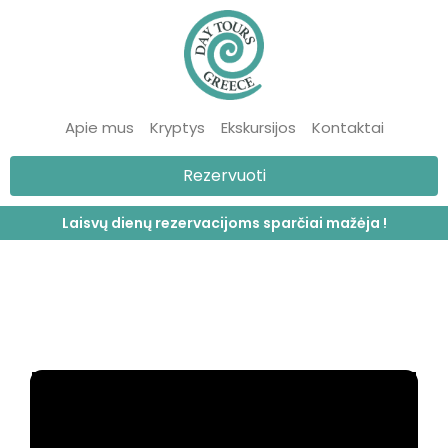
Apie mus
Kryptys
Ekskursijos
Kontaktai
Rezervuoti
Laisvų dienų rezervacijoms sparčiai mažėja !