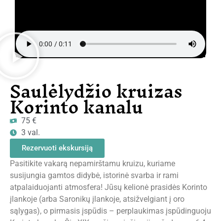
Saulėlydžio kruizas
Korinto kanalu
75 €
3 val.
Rezervuoti ekskursiją
Pasitikite vakarą nepamirštamu kruizu, kuriame
susijungia gamtos didybė, istorinė svarba ir rami
atpalaiduojanti atmosfera! Jūsų kelionė prasidės Korinto
įlankoje (arba Saronikų įlankoje, atsižvelgiant į oro
sąlygas), o pirmasis įspūdis – perplaukimas įspūdinguoju