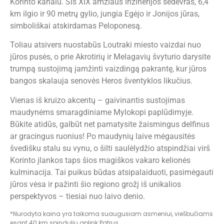
Korinto kanalu. Šis XIX amžiaus inžinerijos šedevras, 6,4
km ilgio ir 90 metrų gylio, jungia Egėjo ir Jonijos jūras,
simboliškai atskirdamas Peloponesą.
Toliau atsivers nuostabūs Loutraki miesto vaizdai nuo
jūros pusės, o prie Akrotirių ir Melagavių švyturio darysite
trumpą sustojimą įamžinti vaizdingą pakrantę, kur jūros
bangos skalauja senovės Heros šventyklos likučius.
Vienas iš kruizo akcentų – gaivinantis sustojimas
maudynėms smaragdiniame Mylokopi paplūdimyje.
Būkite atidūs, galbūt net pamatysite žaismingus delfinus
ar gracingus ruonius! Po maudynių laive mėgausitės
švedišku stalu su vynu, o šilti saulėlydžio atspindžiai virš
Korinto įlankos taps šios magiškos vakaro kelionės
kulminacija. Tai puikus būdas atsipalaiduoti, pasimėgauti
jūros vėsa ir pažinti šio regiono grožį iš unikalios
perspektyvos – tiesiai nuo laivo denio.
*Nurodyta kaina yra taikoma suaugusiam asmeniui, viešbučiams
esant 40 km spinduliu aplink Patrus.